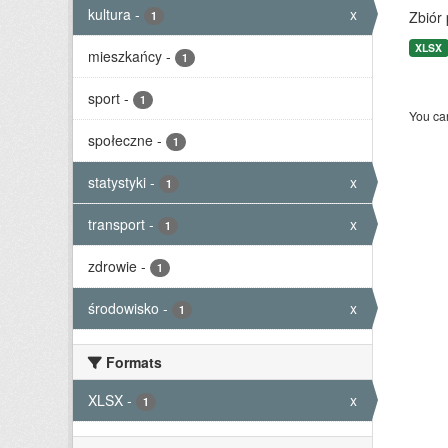
kultura
-
x
Zbiór
1
XLSX
mieszkańcy
-
1
sport
-
1
You can
społeczne
-
1
statystyki
-
x
1
transport
-
x
1
zdrowie
-
1
środowisko
-
x
1
Formats
XLSX
-
x
1