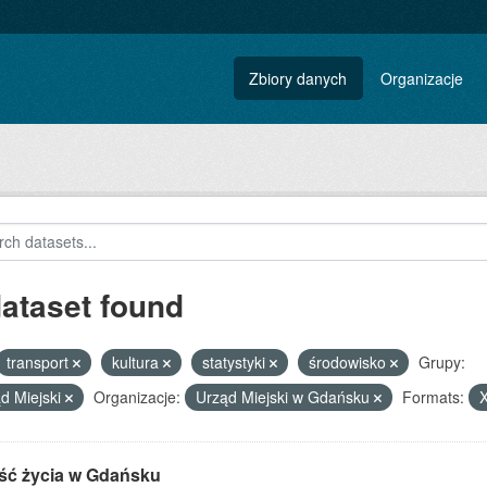
Zbiory danych
Organizacje
dataset found
transport
kultura
statystyki
środowisko
Grupy:
d Miejski
Organizacje:
Urząd Miejski w Gdańsku
Formats:
ść życia w Gdańsku