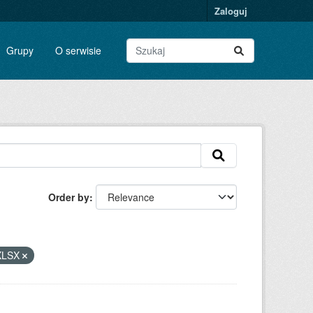
Zaloguj
Grupy
O serwisie
Order by
XLSX