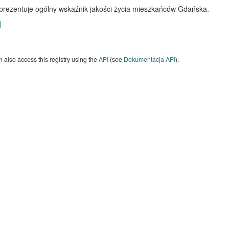
 prezentuje ogólny wskaźnik jakości życia mieszkańców Gdańska.
 also access this registry using the
API
(see
Dokumentacja API
).