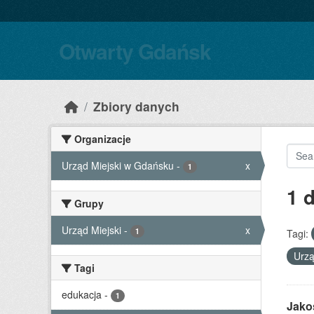
Skip to main content
Otwarty Gdańsk
Zbiory danych
Organizacje
Urząd Miejski w Gdańsku
-
x
1
1 
Grupy
Urząd Miejski
-
x
1
Tagi:
Urzą
Tagi
edukacja
-
1
Jako