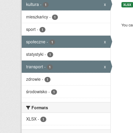
kultura
-
x
1
XLSX
mieszkańcy
-
1
You can
sport
-
1
społeczne
-
x
1
statystyki
-
1
transport
-
x
1
zdrowie
-
1
środowisko
-
1
Formats
XLSX
-
1