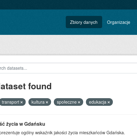
Zbiory danych
Organizacje
dataset found
transport
kultura
społeczne
edukacja
ść życia w Gdańsku
 prezentuje ogólny wskaźnik jakości życia mieszkańców Gdańska.