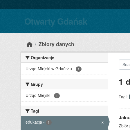
Skip to main content
Otwarty Gdańsk
Zbiory danych
Organizacje
Urząd Miejski w Gdańsku
-
1
1 
Grupy
Urząd Miejski
-
1
Tagi:
Tagi
Jako
edukacja
-
x
1
Zbiór