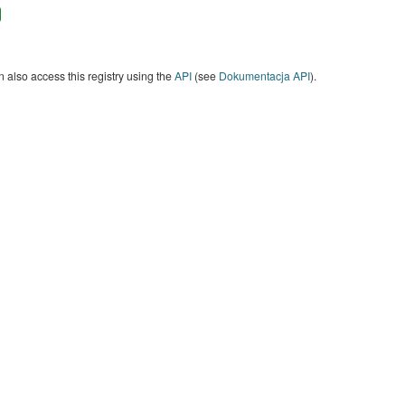
 also access this registry using the
API
(see
Dokumentacja API
).