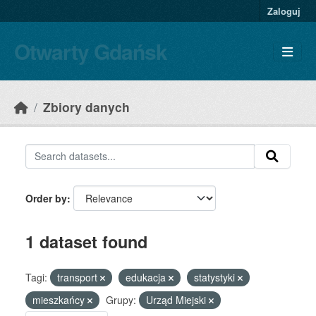
Skip to main content
Zaloguj
Otwarty Gdańsk
Zbiory danych
Order by
1 dataset found
Tagi:
transport
edukacja
statystyki
mieszkańcy
Grupy:
Urząd Miejski