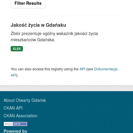
Filter Results
Jakość życia w Gdańsku
Zbiór prezentuje ogólny wskaźnik jakości życia
mieszkańców Gdańska.
XLSX
You can also access this registry using the
API
(see
Dokumentacja
API
).
About Otwarty Gdańsk
CKAN API
CKAN Association
Powered by