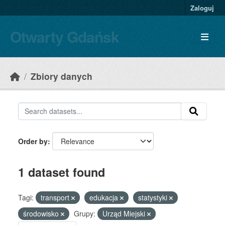
Skip to main content
Zaloguj
Otwarty Gdańsk
Zbiory danych
Order by
1 dataset found
Tagi:
transport
edukacja
statystyki
środowisko
Grupy:
Urząd Miejski