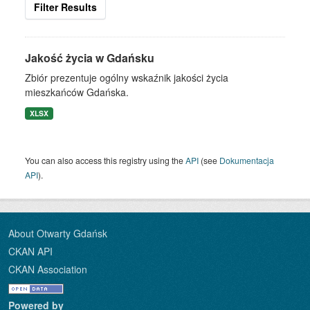
Filter Results
Jakość życia w Gdańsku
Zbiór prezentuje ogólny wskaźnik jakości życia
mieszkańców Gdańska.
XLSX
You can also access this registry using the
API
(see
Dokumentacja
API
).
About Otwarty Gdańsk
CKAN API
CKAN Association
Powered by