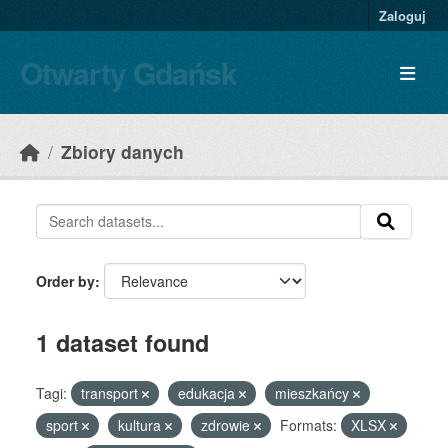
Skip to main content
Zaloguj
Otwarty Gdańsk
Zbiory danych
Order by
1 dataset found
Tagi:
transport
edukacja
mieszkańcy
sport
kultura
zdrowie
Formats:
XLSX