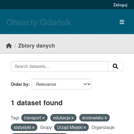
Skip to main content
Zaloguj
Otwarty Gdańsk
Zbiory danych
Order by
1 dataset found
Tagi:
transport
edukacja
środowisko
statystyki
Grupy:
Urząd Miejski
Organizacje: