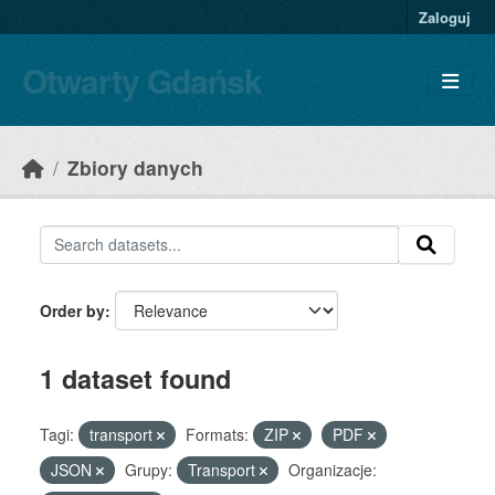
Skip to main content
Zaloguj
Otwarty Gdańsk
Zbiory danych
Order by
1 dataset found
Tagi:
transport
Formats:
ZIP
PDF
JSON
Grupy:
Transport
Organizacje: