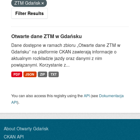
ZTM Gdańsk
Filter Results
Otwarte dane ZTM w Gdańsku
Dane dostępne w ramach zbioru „Otwarte dane ZTM w
Gdańsku” na platformie CKAN zawierają informacje o
aktualnym rozkładzie jazdy oraz danymi z nim
powiązanymi. Korzystanie z...
PDF
JSON
ZIP
TXT
You can also access this registry using the
API
(see
Dokumentacja
API
).
About Otwarty Gdańsk
CKAN API