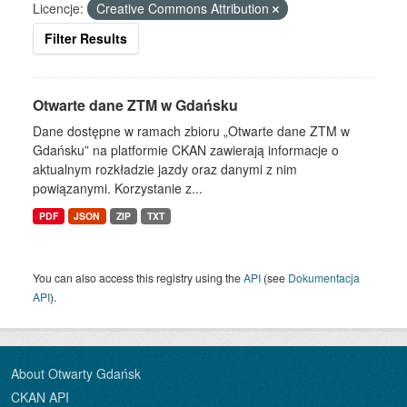
Licencje:
Creative Commons Attribution
Filter Results
Otwarte dane ZTM w Gdańsku
Dane dostępne w ramach zbioru „Otwarte dane ZTM w
Gdańsku” na platformie CKAN zawierają informacje o
aktualnym rozkładzie jazdy oraz danymi z nim
powiązanymi. Korzystanie z...
PDF
JSON
ZIP
TXT
You can also access this registry using the
API
(see
Dokumentacja
API
).
About Otwarty Gdańsk
CKAN API