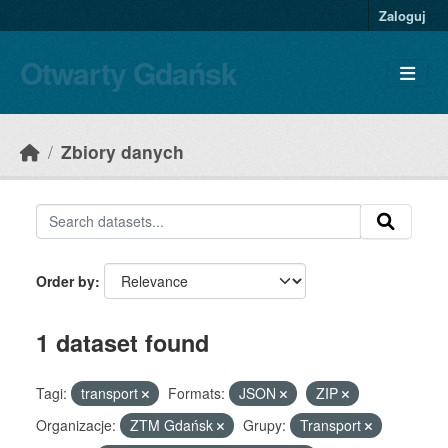
Skip to main content
Zaloguj
Otwarty Gdańsk
Zbiory danych
Order by
1 dataset found
Tagi:
transport
Formats:
JSON
ZIP
Organizacje:
ZTM Gdańsk
Grupy:
Transport