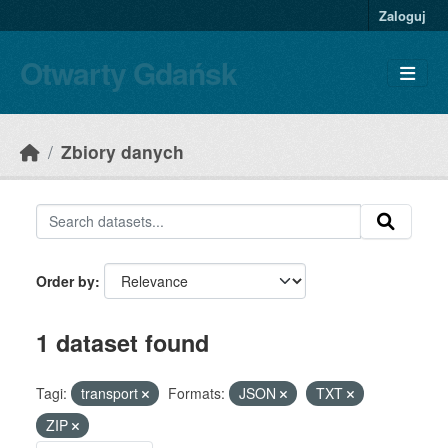
Skip to main content
Zaloguj
Otwarty Gdańsk
Zbiory danych
Order by
1 dataset found
Tagi:
transport
Formats:
JSON
TXT
ZIP