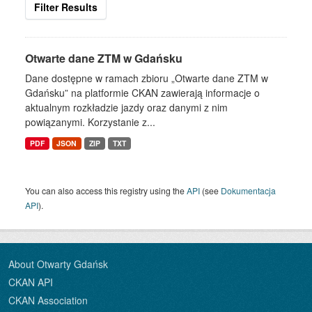
Filter Results
Otwarte dane ZTM w Gdańsku
Dane dostępne w ramach zbioru „Otwarte dane ZTM w
Gdańsku” na platformie CKAN zawierają informacje o
aktualnym rozkładzie jazdy oraz danymi z nim
powiązanymi. Korzystanie z...
PDF
JSON
ZIP
TXT
You can also access this registry using the
API
(see
Dokumentacja
API
).
About Otwarty Gdańsk
CKAN API
CKAN Association