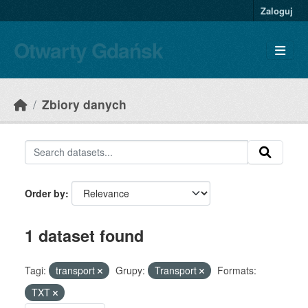
Skip to main content
Zaloguj
Otwarty Gdańsk
Zbiory danych
Order by
1 dataset found
Tagi:
transport
Grupy:
Transport
Formats:
TXT