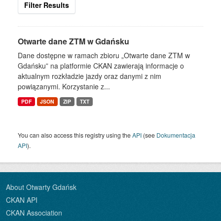
Filter Results
Otwarte dane ZTM w Gdańsku
Dane dostępne w ramach zbioru „Otwarte dane ZTM w
Gdańsku” na platformie CKAN zawierają informacje o
aktualnym rozkładzie jazdy oraz danymi z nim
powiązanymi. Korzystanie z...
PDF
JSON
ZIP
TXT
You can also access this registry using the
API
(see
Dokumentacja
API
).
About Otwarty Gdańsk
CKAN API
CKAN Association