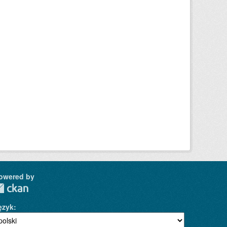
owered by
ęzyk