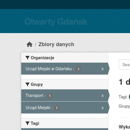
Skip to main content
Otwarty Gdańsk
Zbiory danych
Organizacje
Urząd Miejski w Gdańsku
-
x
1
1 
Grupy
Transport
-
x
1
Tagi:
Grupy
Urząd Miejski
-
x
1
Tagi
Wyka