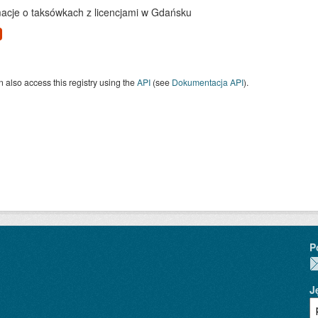
macje o taksówkach z licencjami w Gdańsku
 also access this registry using the
API
(see
Dokumentacja API
).
P
J