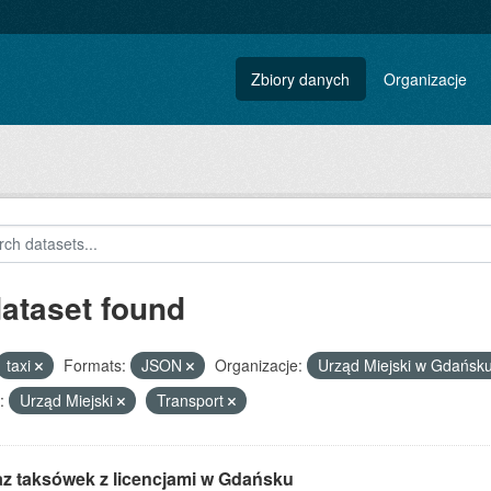
Zbiory danych
Organizacje
dataset found
taxi
Formats:
JSON
Organizacje:
Urząd Miejski w Gdańsk
:
Urząd Miejski
Transport
z taksówek z licencjami w Gdańsku