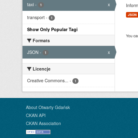
taxi
-
x
Infor
1
JSON
transport
-
1
Show Only Popular Tagi
You can
Formats
JSON
-
x
1
Licencje
Creative Commons...
-
1
About Otwarty Gdańsk
CKAN API
CKAN Association