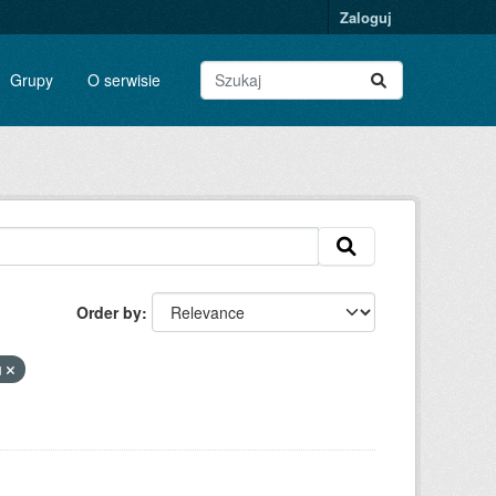
Zaloguj
Grupy
O serwisie
Order by
u