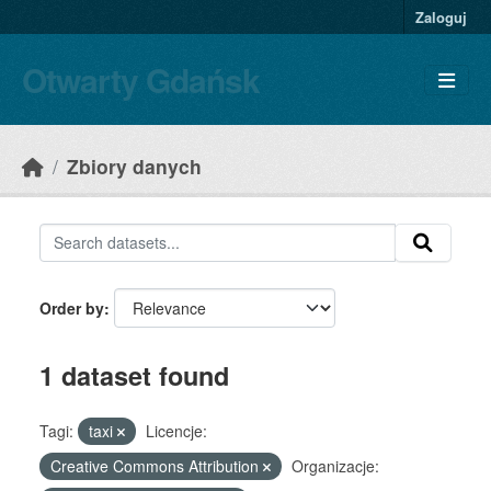
Skip to main content
Zaloguj
Otwarty Gdańsk
Zbiory danych
Order by
1 dataset found
Tagi:
taxi
Licencje:
Creative Commons Attribution
Organizacje: