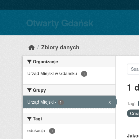
Skip to main content
Otwarty Gdańsk
Zbiory danych
Organizacje
Urząd Miejski w Gdańsku
-
1
1 
Grupy
Urząd Miejski
-
x
1
Tagi:
Crea
Tagi
edukacja
-
1
Jako