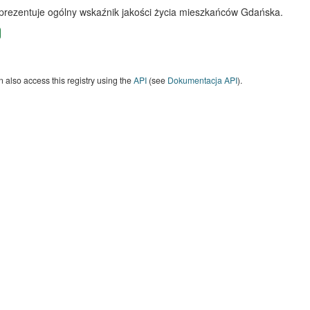
 prezentuje ogólny wskaźnik jakości życia mieszkańców Gdańska.
 also access this registry using the
API
(see
Dokumentacja API
).