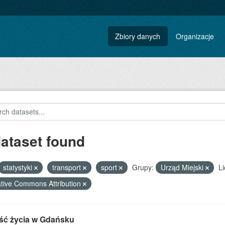
Zbiory danych
Organizacje
dataset found
statystyki
transport
sport
Grupy:
Urząd Miejski
Li
tive Commons Attribution
ść życia w Gdańsku