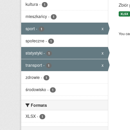
kultura
-
Zbiór
1
XLSX
mieszkańcy
-
1
sport
-
x
1
You can
społeczne
-
1
statystyki
-
x
1
transport
-
x
1
zdrowie
-
1
środowisko
-
1
Formats
XLSX
-
1