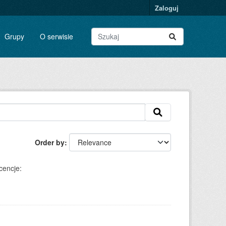
Zaloguj
Grupy
O serwisie
Order by
cencje: