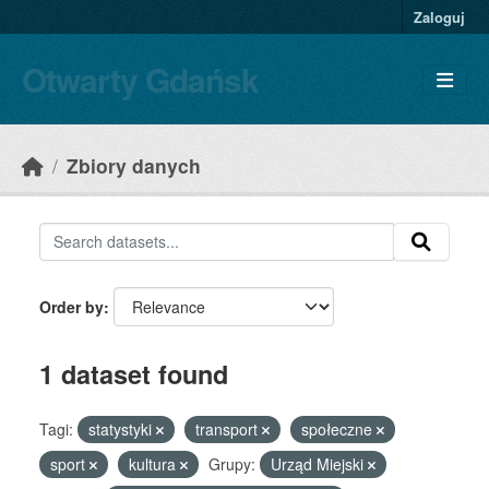
Skip to main content
Zaloguj
Otwarty Gdańsk
Zbiory danych
Order by
1 dataset found
Tagi:
statystyki
transport
społeczne
sport
kultura
Grupy:
Urząd Miejski