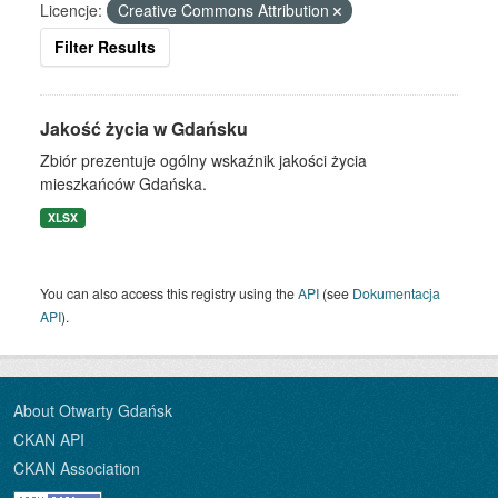
Licencje:
Creative Commons Attribution
Filter Results
Jakość życia w Gdańsku
Zbiór prezentuje ogólny wskaźnik jakości życia
mieszkańców Gdańska.
XLSX
You can also access this registry using the
API
(see
Dokumentacja
API
).
About Otwarty Gdańsk
CKAN API
CKAN Association