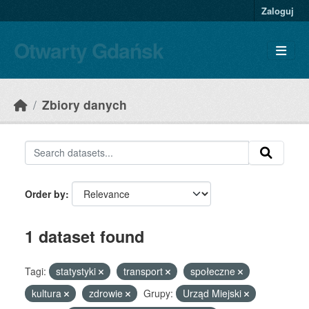
Skip to main content
Zaloguj
Otwarty Gdańsk
Zbiory danych
Order by
1 dataset found
Tagi:
statystyki
transport
społeczne
kultura
zdrowie
Grupy:
Urząd Miejski