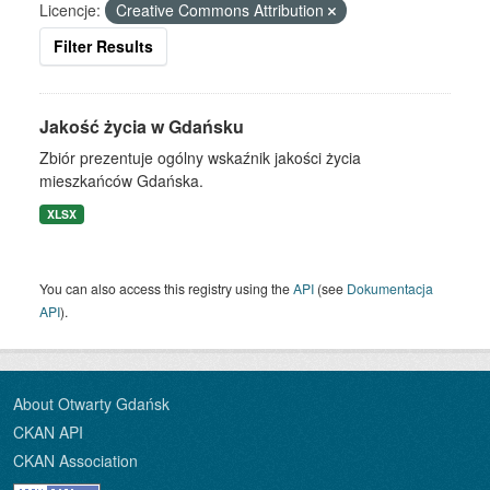
Licencje:
Creative Commons Attribution
Filter Results
Jakość życia w Gdańsku
Zbiór prezentuje ogólny wskaźnik jakości życia
mieszkańców Gdańska.
XLSX
You can also access this registry using the
API
(see
Dokumentacja
API
).
About Otwarty Gdańsk
CKAN API
CKAN Association