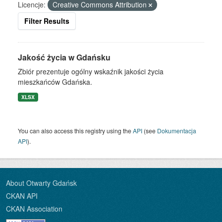
Licencje:
Creative Commons Attribution
Filter Results
Jakość życia w Gdańsku
Zbiór prezentuje ogólny wskaźnik jakości życia
mieszkańców Gdańska.
XLSX
You can also access this registry using the
API
(see
Dokumentacja
API
).
About Otwarty Gdańsk
CKAN API
CKAN Association