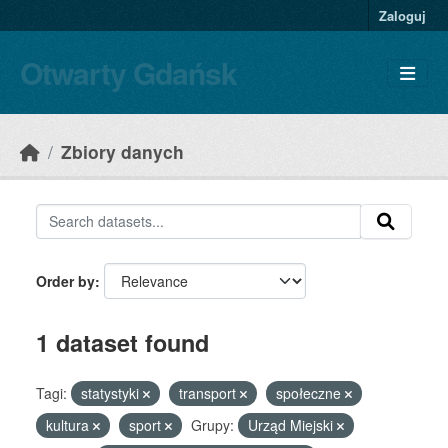
Skip to main content
Zaloguj
Otwarty Gdańsk
Zbiory danych
Order by
1 dataset found
Tagi:
statystyki
transport
społeczne
kultura
sport
Grupy:
Urząd Miejski