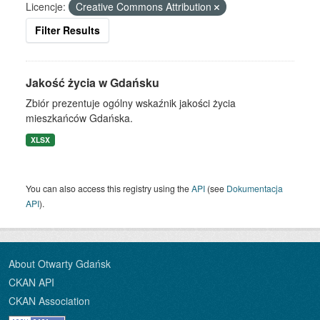
Licencje:
Creative Commons Attribution
Filter Results
Jakość życia w Gdańsku
Zbiór prezentuje ogólny wskaźnik jakości życia
mieszkańców Gdańska.
XLSX
You can also access this registry using the
API
(see
Dokumentacja
API
).
About Otwarty Gdańsk
CKAN API
CKAN Association