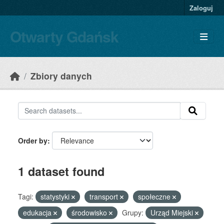
Skip to main content
Zaloguj
Otwarty Gdańsk
Zbiory danych
Order by
1 dataset found
Tagi:
statystyki
transport
społeczne
edukacja
środowisko
Grupy:
Urząd Miejski