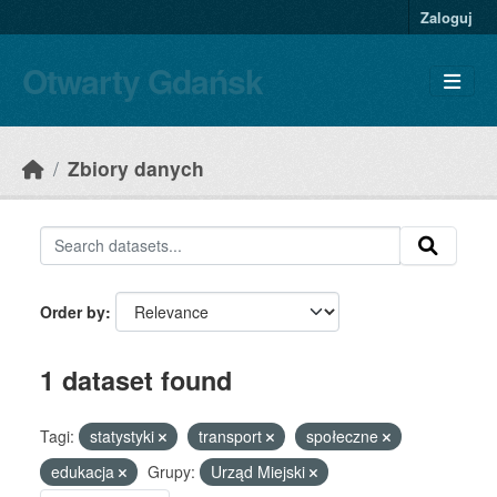
Skip to main content
Zaloguj
Otwarty Gdańsk
Zbiory danych
Order by
1 dataset found
Tagi:
statystyki
transport
społeczne
edukacja
Grupy:
Urząd Miejski