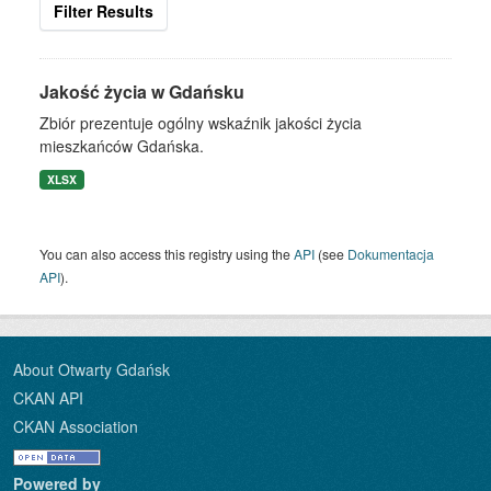
Filter Results
Jakość życia w Gdańsku
Zbiór prezentuje ogólny wskaźnik jakości życia
mieszkańców Gdańska.
XLSX
You can also access this registry using the
API
(see
Dokumentacja
API
).
About Otwarty Gdańsk
CKAN API
CKAN Association
Powered by