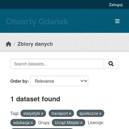
Skip to main content
Zaloguj
Otwarty Gdańsk
Zbiory danych
Order by
1 dataset found
Tagi:
statystyki
transport
społeczne
edukacja
Grupy:
Urząd Miejski
Licencje: