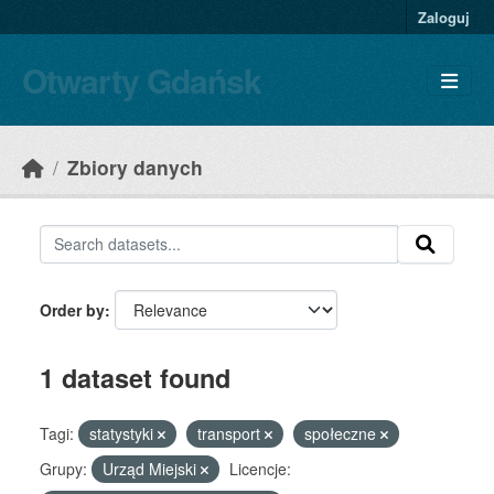
Skip to main content
Zaloguj
Otwarty Gdańsk
Zbiory danych
Order by
1 dataset found
Tagi:
statystyki
transport
społeczne
Grupy:
Urząd Miejski
Licencje: