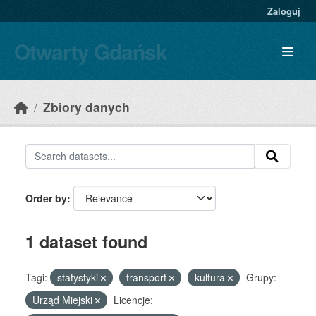
Skip to main content
Zaloguj
Otwarty Gdańsk
Zbiory danych
Order by
1 dataset found
Tagi:
statystyki
transport
kultura
Grupy:
Urząd Miejski
Licencje: