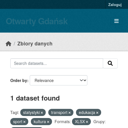
Skip to main content
Zaloguj
Otwarty Gdańsk
Zbiory danych
Order by
1 dataset found
Tagi:
statystyki
transport
edukacja
sport
kultura
Formats:
XLSX
Grupy: