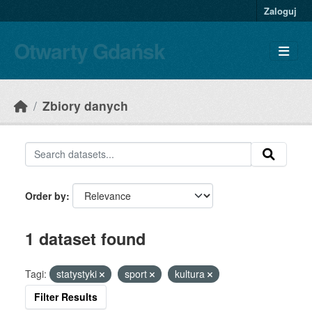
Skip to main content
Zaloguj
Otwarty Gdańsk
Zbiory danych
Order by
1 dataset found
Tagi:
statystyki
sport
kultura
Filter Results