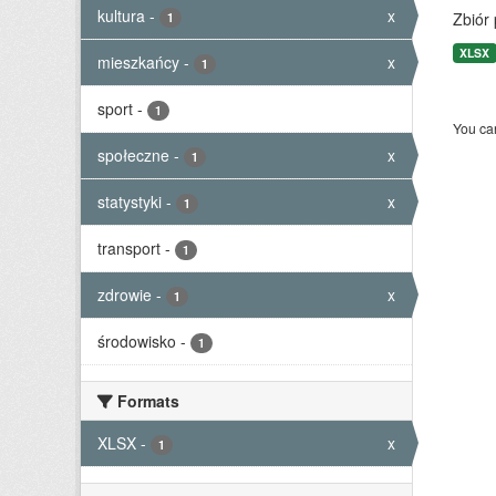
kultura
-
x
Zbiór
1
XLSX
mieszkańcy
-
x
1
sport
-
1
You can
społeczne
-
x
1
statystyki
-
x
1
transport
-
1
zdrowie
-
x
1
środowisko
-
1
Formats
XLSX
-
x
1