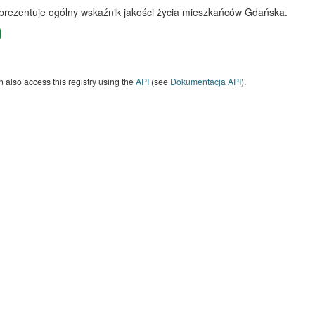
 prezentuje ogólny wskaźnik jakości życia mieszkańców Gdańska.
 also access this registry using the
API
(see
Dokumentacja API
).