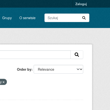
Zaloguj
Grupy
O serwisie
Order by
cy