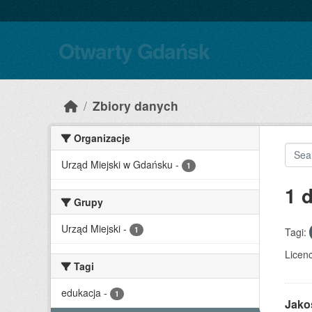
Skip to main content
Otwarty Gdańsk
Zbiory danych
Organizacje
Urząd Miejski w Gdańsku
-
1
1 
Grupy
Urząd Miejski
-
1
Tagi:
Licenc
Tagi
edukacja
-
1
Jako