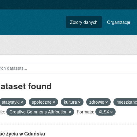
Zbiory danych
Organizacje
dataset found
statystyki
społeczne
kultura
zdrowie
mieszkań
je:
Creative Commons Attribution
Formats:
XLSX
ść życia w Gdańsku