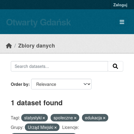
Skip to main content
Zaloguj
Otwarty Gdańsk
Zbiory danych
Order by
1 dataset found
Tagi:
statystyki
społeczne
edukacja
Grupy:
Urząd Miejski
Licencje: