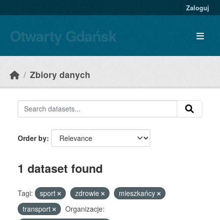
Skip to main content
Zaloguj
Otwarty Gdańsk
Zbiory danych
Order by
1 dataset found
Tagi:
sport
zdrowie
mieszkańcy
transport
Organizacje: