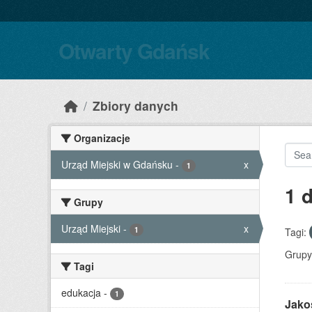
Skip to main content
Otwarty Gdańsk
Zbiory danych
Organizacje
Urząd Miejski w Gdańsku
-
x
1
1 
Grupy
Urząd Miejski
-
x
1
Tagi:
Grupy
Tagi
edukacja
-
1
Jako