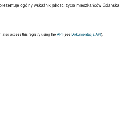
 prezentuje ogólny wskaźnik jakości życia mieszkańców Gdańska.
 also access this registry using the
API
(see
Dokumentacja API
).