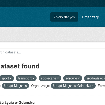
Zbiory danych
Organizacje
dataset found
sport
transport
społeczne
zdrowie
środowisko
:
Urząd Miejski
Organizacje:
Urząd Miejski w Gdańsku
Form
ść życia w Gdańsku