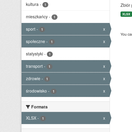
kultura
-
Zbiór
1
XLSX
mieszkańcy
-
1
sport
-
x
1
You can
społeczne
-
x
1
statystyki
-
1
transport
-
x
1
zdrowie
-
x
1
środowisko
-
x
1
Formats
XLSX
-
x
1