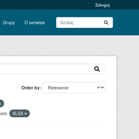
Zaloguj
Grupy
O serwisie
Order by
ats:
XLSX