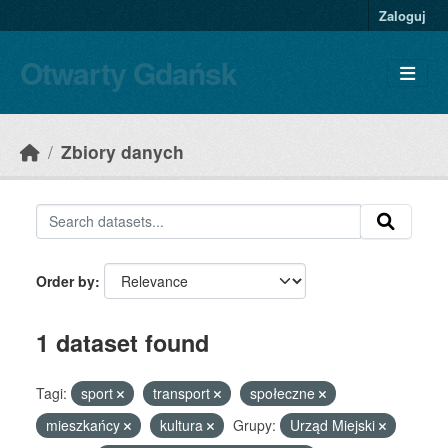
Skip to main content
Zaloguj
Otwarty Gdańsk
Zbiory danych
Order by
1 dataset found
Tagi:
sport
transport
społeczne
mieszkańcy
kultura
Grupy:
Urząd Miejski