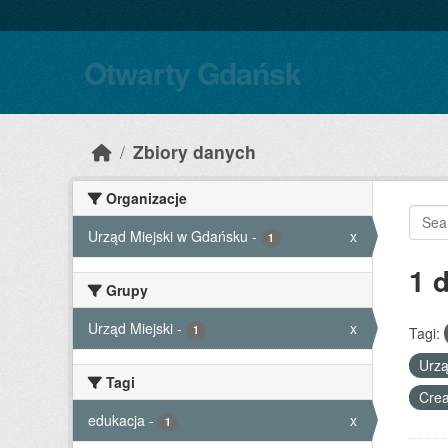
Skip to main content
Otwarty Gdańsk
Zbiory danych
Organizacje
Urząd Miejski w Gdańsku
-
x
1
1 
Grupy
Urząd Miejski
-
x
1
Tagi:
Urzą
Tagi
Crea
edukacja
-
x
1