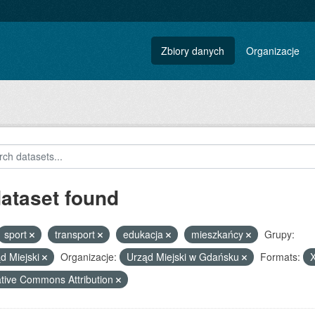
Zbiory danych
Organizacje
dataset found
sport
transport
edukacja
mieszkańcy
Grupy:
d Miejski
Organizacje:
Urząd Miejski w Gdańsku
Formats:
tive Commons Attribution