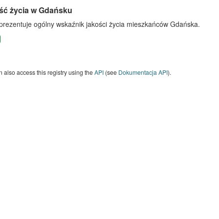
ść życia w Gdańsku
 prezentuje ogólny wskaźnik jakości życia mieszkańców Gdańska.
 also access this registry using the
API
(see
Dokumentacja API
).