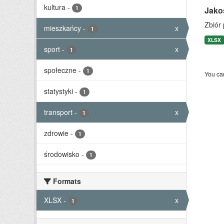
kultura
-
1
Jako
Zbiór
mieszkańcy
-
x
1
XLSX
sport
-
x
1
społeczne
-
1
You can
statystyki
-
1
transport
-
x
1
zdrowie
-
1
środowisko
-
1
Formats
XLSX
-
x
1