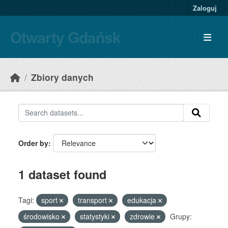
Skip to main content
Zaloguj
Otwarty Gdańsk
Zbiory danych
Order by
1 dataset found
Tagi:
sport
transport
edukacja
środowisko
statystyki
zdrowie
Grupy: