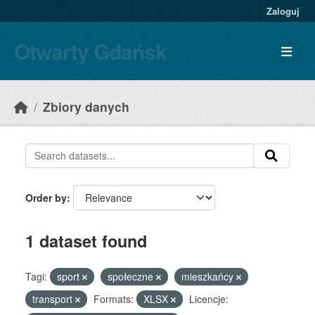
Skip to main content
Zaloguj
Otwarty Gdańsk
Zbiory danych
Order by
1 dataset found
Tagi:
sport
społeczne
mieszkańcy
transport
Formats:
XLSX
Licencje: