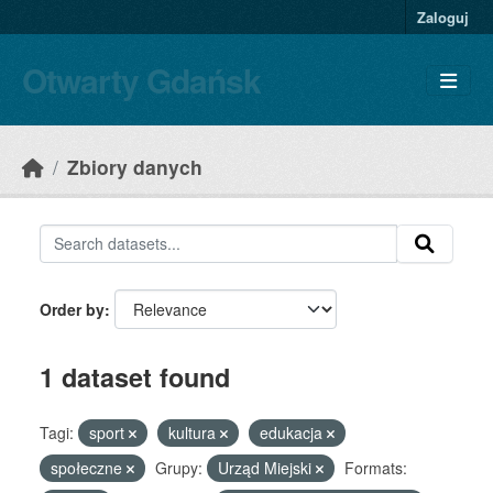
Skip to main content
Zaloguj
Otwarty Gdańsk
Zbiory danych
Order by
1 dataset found
Tagi:
sport
kultura
edukacja
społeczne
Grupy:
Urząd Miejski
Formats: