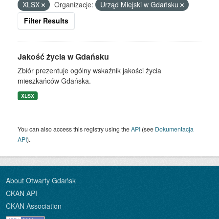
XLSX
Organizacje:
Urząd Miejski w Gdańsku
Filter Results
Jakość życia w Gdańsku
Zbiór prezentuje ogólny wskaźnik jakości życia
mieszkańców Gdańska.
XLSX
You can also access this registry using the
API
(see
Dokumentacja
API
).
About Otwarty Gdańsk
CKAN API
CKAN Association