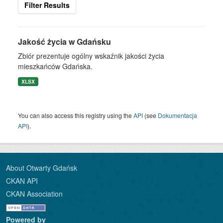
Filter Results
Jakość życia w Gdańsku
Zbiór prezentuje ogólny wskaźnik jakości życia
mieszkańców Gdańska.
XLSX
You can also access this registry using the
API
(see
Dokumentacja
API
).
About Otwarty Gdańsk
CKAN API
CKAN Association
Powered by