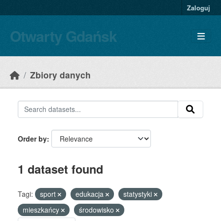
Skip to main content
Zaloguj
Otwarty Gdańsk
Zbiory danych
Order by
1 dataset found
Tagi:
sport
edukacja
statystyki
mieszkańcy
środowisko