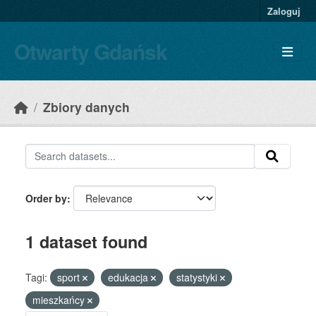
Skip to main content
Zaloguj
Otwarty Gdańsk
Zbiory danych
Order by
1 dataset found
Tagi:
sport
edukacja
statystyki
mieszkańcy