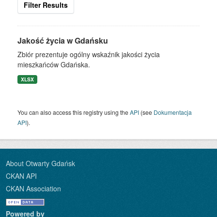
Filter Results
Jakość życia w Gdańsku
Zbiór prezentuje ogólny wskaźnik jakości życia
mieszkańców Gdańska.
XLSX
You can also access this registry using the
API
(see
Dokumentacja
API
).
About Otwarty Gdańsk
CKAN API
CKAN Association
Powered by