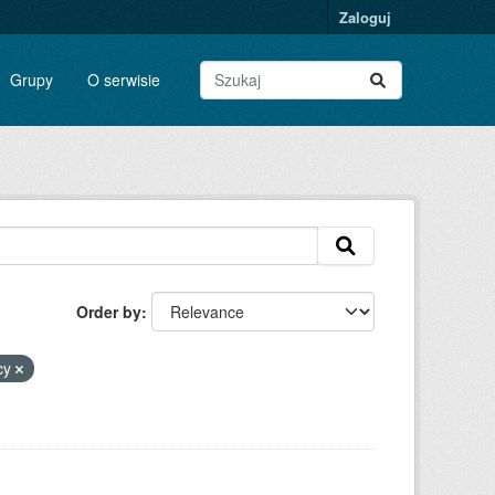
Zaloguj
Grupy
O serwisie
Order by
cy