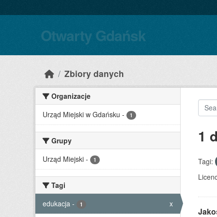
Skip to main content
Otwarty Gdańsk
Zbiory danych
Organizacje
Urząd Miejski w Gdańsku
-
1
1 
Grupy
Urząd Miejski
-
1
Tagi:
Licenc
Tagi
edukacja
-
x
1
Jako