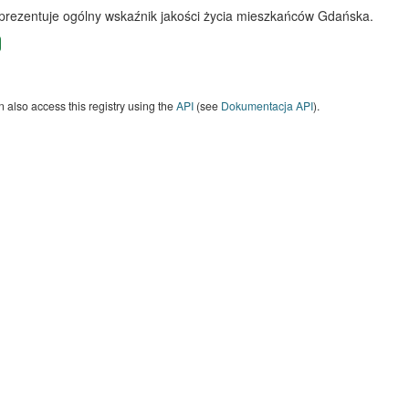
 prezentuje ogólny wskaźnik jakości życia mieszkańców Gdańska.
 also access this registry using the
API
(see
Dokumentacja API
).