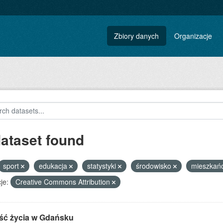
Zbiory danych
Organizacje
dataset found
sport
edukacja
statystyki
środowisko
mieszkań
je:
Creative Commons Attribution
ść życia w Gdańsku