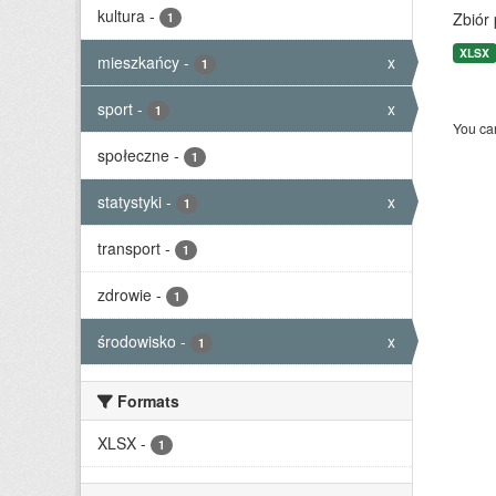
kultura
-
Zbiór
1
XLSX
mieszkańcy
-
x
1
sport
-
x
1
You can
społeczne
-
1
statystyki
-
x
1
transport
-
1
zdrowie
-
1
środowisko
-
x
1
Formats
XLSX
-
1