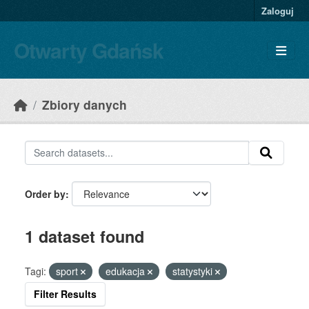
Skip to main content
Zaloguj
Otwarty Gdańsk
Zbiory danych
Order by
1 dataset found
Tagi:
sport
edukacja
statystyki
Filter Results