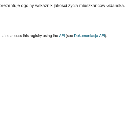
 prezentuje ogólny wskaźnik jakości życia mieszkańców Gdańska.
 also access this registry using the
API
(see
Dokumentacja API
).