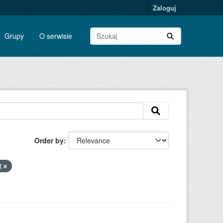
Zaloguj
Grupy
O serwisie
Order by
t