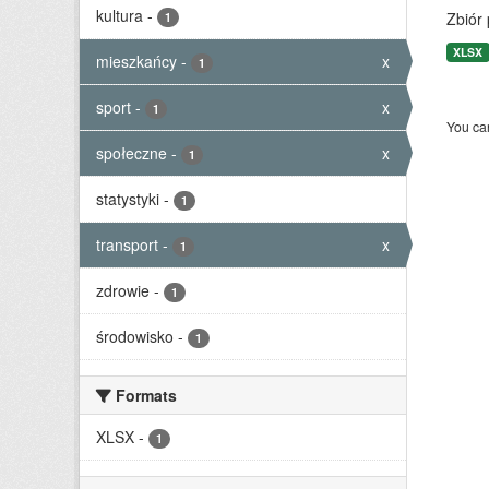
kultura
-
Zbiór
1
XLSX
mieszkańcy
-
x
1
sport
-
x
1
You can
społeczne
-
x
1
statystyki
-
1
transport
-
x
1
zdrowie
-
1
środowisko
-
1
Formats
XLSX
-
1