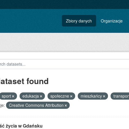
Zbiory danych
Organizacje
dataset found
sport
edukacja
społeczne
mieszkańcy
transpor
je:
Creative Commons Attribution
ść życia w Gdańsku