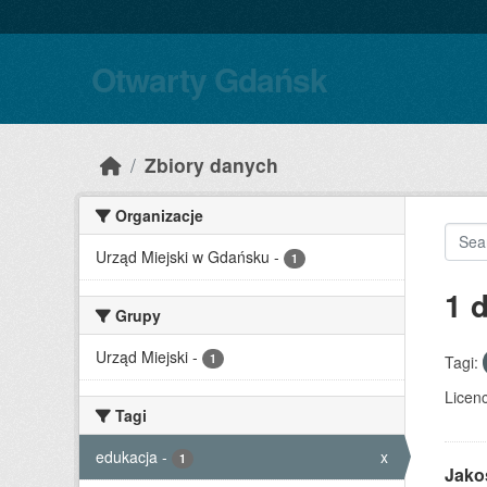
Skip to main content
Otwarty Gdańsk
Zbiory danych
Organizacje
Urząd Miejski w Gdańsku
-
1
1 
Grupy
Urząd Miejski
-
1
Tagi:
Licenc
Tagi
edukacja
-
x
1
Jako