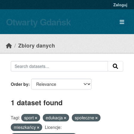
Skip to main content
Zaloguj
Otwarty Gdańsk
Zbiory danych
Order by
1 dataset found
Tagi:
sport
edukacja
społeczne
mieszkańcy
Licencje: