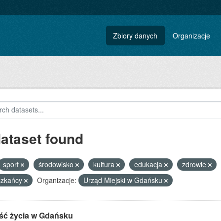
Zbiory danych
Organizacje
dataset found
sport
środowisko
kultura
edukacja
zdrowie
szkańcy
Organizacje:
Urząd Miejski w Gdańsku
ść życia w Gdańsku