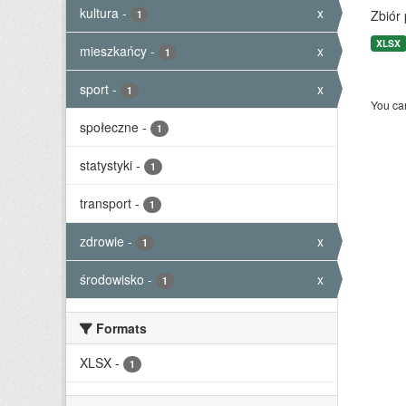
kultura
-
x
Zbiór
1
XLSX
mieszkańcy
-
x
1
sport
-
x
1
You can
społeczne
-
1
statystyki
-
1
transport
-
1
zdrowie
-
x
1
środowisko
-
x
1
Formats
XLSX
-
1