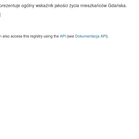
 prezentuje ogólny wskaźnik jakości życia mieszkańców Gdańska.
 also access this registry using the
API
(see
Dokumentacja API
).