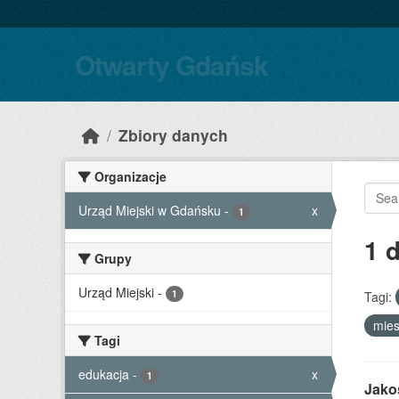
Skip to main content
Otwarty Gdańsk
Zbiory danych
Organizacje
Urząd Miejski w Gdańsku
-
x
1
1 
Grupy
Urząd Miejski
-
1
Tagi:
mie
Tagi
edukacja
-
x
1
Jako