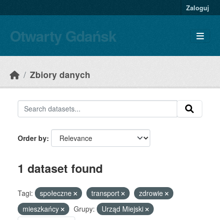
Skip to main content
Zaloguj
Otwarty Gdańsk
Zbiory danych
Order by
1 dataset found
Tagi:
społeczne
transport
zdrowie
mieszkańcy
Grupy:
Urząd Miejski