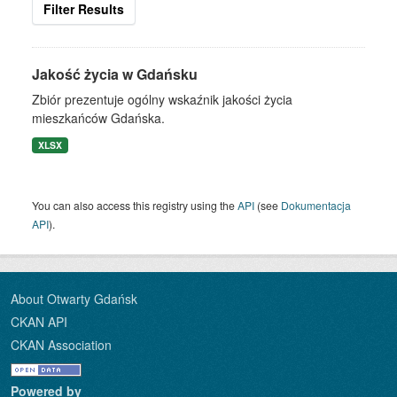
Filter Results
Jakość życia w Gdańsku
Zbiór prezentuje ogólny wskaźnik jakości życia
mieszkańców Gdańska.
XLSX
You can also access this registry using the
API
(see
Dokumentacja
API
).
About Otwarty Gdańsk
CKAN API
CKAN Association
Powered by