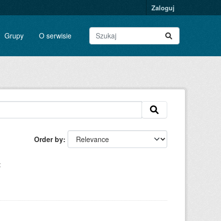
Zaloguj
Grupy
O serwisie
Order by
: