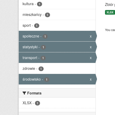
kultura
-
Zbiór
1
XLSX
mieszkańcy
-
1
sport
-
1
You can
społeczne
-
x
1
statystyki
-
x
1
transport
-
x
1
zdrowie
-
1
środowisko
-
x
1
Formats
XLSX
-
1