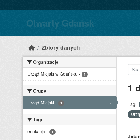
Skip to main content
Otwarty Gdańsk
Zbiory danych
Organizacje
Urząd Miejski w Gdańsku
-
1
1 
Grupy
Urząd Miejski
-
x
1
Tagi:
Urzą
Tagi
edukacja
-
1
Jako