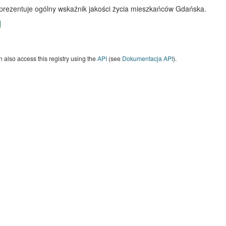
 prezentuje ogólny wskaźnik jakości życia mieszkańców Gdańska.
 also access this registry using the
API
(see
Dokumentacja API
).