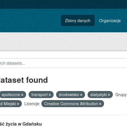
Zbiory danych
Organizacje
dataset found
społeczne
transport
środowisko
statystyki
Grupy
d Miejski
Licencje:
Creative Commons Attribution
ść życia w Gdańsku