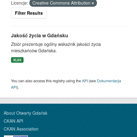
Licencje:
Creative Commons Attribution
Filter Results
Jakość życia w Gdańsku
Zbiór prezentuje ogólny wskaźnik jakości życia
mieszkańców Gdańska.
XLSX
You can also access this registry using the
API
(see
Dokumentacja
API
).
About Otwarty Gdańsk
CKAN API
CKAN Association