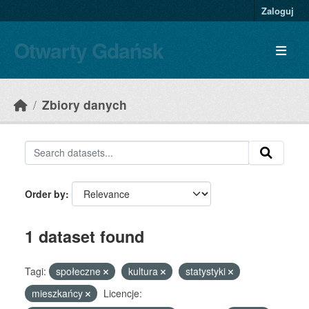
Skip to main content
Zaloguj
Otwarty Gdańsk
Zbiory danych
Order by
1 dataset found
Tagi:
społeczne
kultura
statystyki
mieszkańcy
Licencje: