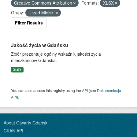
Creative Commons Attribution
Formats:
XLSX
Grupy:
Urząd Miejski
Filter Results
Jakość życia w Gdańsku
Zbiór prezentuje ogólny wskaźnik jakości życia
mieszkańców Gdańska.
XLSX
You can also access this registry using the
API
(see
Dokumentacja
API
).
About Otwarty Gdańsk
CKAN API