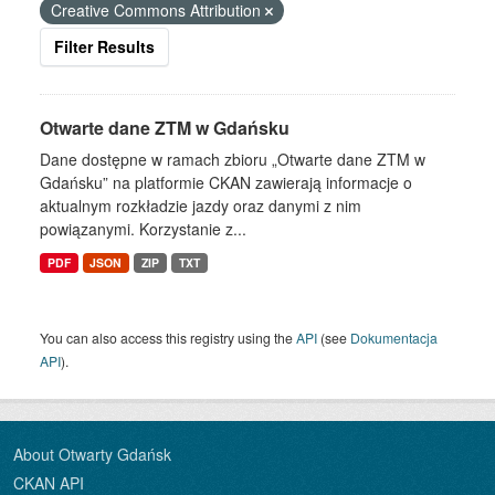
Creative Commons Attribution
Filter Results
Otwarte dane ZTM w Gdańsku
Dane dostępne w ramach zbioru „Otwarte dane ZTM w
Gdańsku” na platformie CKAN zawierają informacje o
aktualnym rozkładzie jazdy oraz danymi z nim
powiązanymi. Korzystanie z...
PDF
JSON
ZIP
TXT
You can also access this registry using the
API
(see
Dokumentacja
API
).
About Otwarty Gdańsk
CKAN API