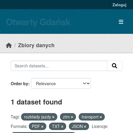
Skip to main content
Zaloguj
Otwarty Gdańsk
Zbiory danych
Order by
1 dataset found
Tagi:
rozkłady jazdy
ztm
transport
Formats:
PDF
TXT
JSON
Licencje: