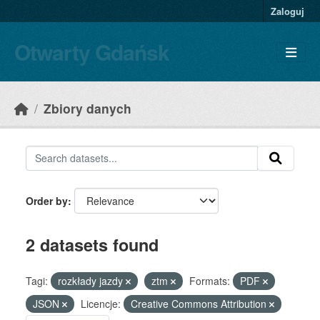
Skip to main content
Zaloguj
Otwarty Gdańsk
Zbiory danych
Order by
2 datasets found
Tagi:
rozkłady jazdy
ztm
Formats:
PDF
JSON
Licencje:
Creative Commons Attribution