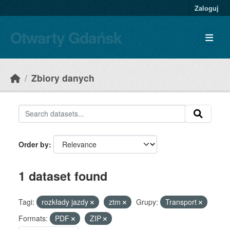
Skip to main content
Zaloguj
Otwarty Gdańsk
Zbiory danych
Order by
1 dataset found
Tagi:
rozkłady jazdy
ztm
Grupy:
Transport
Formats:
PDF
ZIP