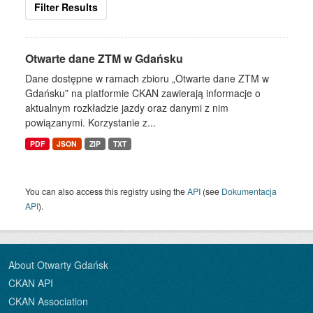
Filter Results
Otwarte dane ZTM w Gdańsku
Dane dostępne w ramach zbioru „Otwarte dane ZTM w
Gdańsku” na platformie CKAN zawierają informacje o
aktualnym rozkładzie jazdy oraz danymi z nim
powiązanymi. Korzystanie z...
PDF
JSON
ZIP
TXT
You can also access this registry using the
API
(see
Dokumentacja
API
).
About Otwarty Gdańsk
CKAN API
CKAN Association