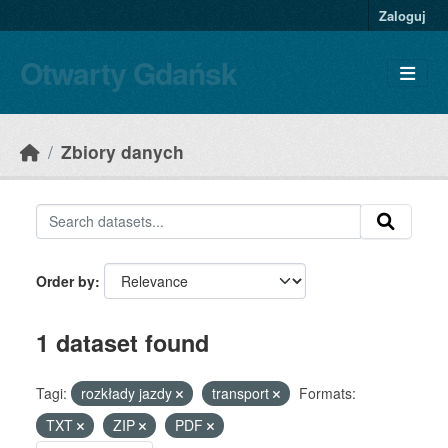
Skip to main content
Zaloguj
Otwarty Gdańsk
Zbiory danych
Order by
1 dataset found
Tagi:
rozkłady jazdy
transport
Formats:
TXT
ZIP
PDF