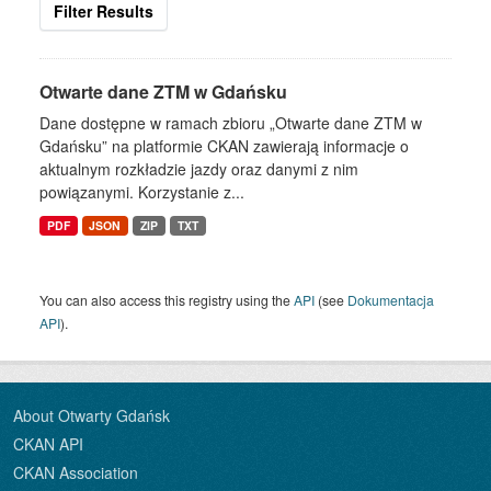
Filter Results
Otwarte dane ZTM w Gdańsku
Dane dostępne w ramach zbioru „Otwarte dane ZTM w
Gdańsku” na platformie CKAN zawierają informacje o
aktualnym rozkładzie jazdy oraz danymi z nim
powiązanymi. Korzystanie z...
PDF
JSON
ZIP
TXT
You can also access this registry using the
API
(see
Dokumentacja
API
).
About Otwarty Gdańsk
CKAN API
CKAN Association