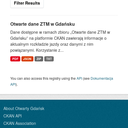
Filter Results
Otwarte dane ZTM w Gdańsku
Dane dostępne w ramach zbioru „Otwarte dane ZTM w
Gdańsku” na platformie CKAN zawierają informacje o
aktualnym rozkładzie jazdy oraz danymi z nim
powiązanymi. Korzystanie z...
PDF
JSON
ZIP
TXT
You can also access this registry using the
API
(see
Dokumentacja
API
).
About Otwarty Gdańsk
CKAN API
CKAN Association