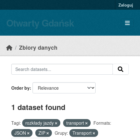
Skip to main content
Zaloguj
Otwarty Gdańsk
Zbiory danych
Order by
1 dataset found
Tagi:
rozkłady jazdy
transport
Formats:
JSON
ZIP
Grupy:
Transport