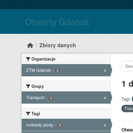
Skip to main content
Otwarty Gdańsk
Zbiory danych
Organizacje
ZTM Gdańsk
-
x
1
1 
Grupy
Transport
-
x
1
Tagi:
Tran
Tagi
rozkłady jazdy
-
x
1
Otwa