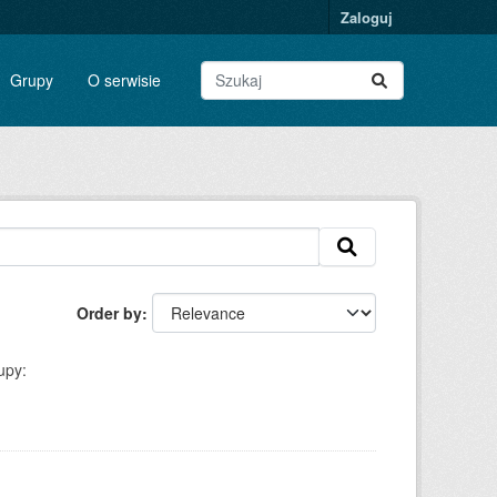
Zaloguj
Grupy
O serwisie
Order by
upy: