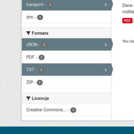
transport
-
x
Dane 
1
rozkła
ztm
-
1
PDF
Formats
You can
JSON
-
x
1
PDF
-
1
TXT
-
x
1
ZIP
-
1
Licencje
Creative Commons...
-
1