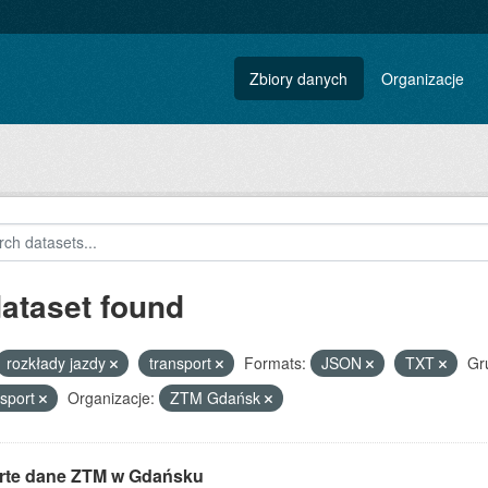
Zbiory danych
Organizacje
dataset found
rozkłady jazdy
transport
Formats:
JSON
TXT
Gr
sport
Organizacje:
ZTM Gdańsk
rte dane ZTM w Gdańsku