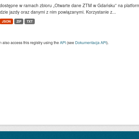
dostępne w ramach zbioru „Otwarte dane ZTM w Gdańsku” na platform
dzie jazdy oraz danymi z nim powiązanymi. Korzystanie z...
JSON
ZIP
TXT
 also access this registry using the
API
(see
Dokumentacja API
).