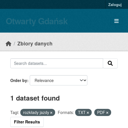
Skip to main content
Zaloguj
Otwarty Gdańsk
Zbiory danych
Order by
1 dataset found
Tagi:
rozkłady jazdy
Formats:
TXT
PDF
Filter Results