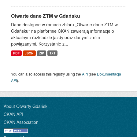
Otwarte dane ZTM w Gdańsku
Dane dostępne w ramach zbioru „Otwarte dane ZTM w
Gdańsku” na platformie CKAN zawierają informacje o
aktualnym rozkładzie jazdy oraz danymi z nim
powiązanymi. Korzystanie z...
PDF
JSON
ZIP
TXT
You can also access this registry using the
API
(see
Dokumentacja
API
).
About Otwarty Gdańsk
CKAN API
CKAN Association